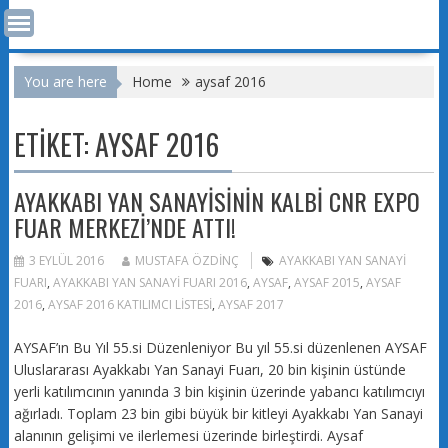
You are here
Home
aysaf 2016
ETIKET:
AYSAF 2016
AYAKKABI YAN SANAYISININ KALBI CNR EXPO
FUAR MERKEZI’NDE ATTI!
3 EYLÜL 2016
MUSTAFA ÖZDINÇ
AYAKKABI YAN SANAYI
FUARI
,
AYAKKABI YAN SANAYI FUARI 2016
,
AYSAF
,
AYSAF 2015
,
AYSAF
2016
,
AYSAF 2016 KATILIMCI LISTESI
,
AYSAF 2017
AYSAF’ın Bu Yıl 55.si Düzenleniyor Bu yıl 55.si düzenlenen AYSAF
Uluslararası Ayakkabı Yan Sanayi Fuarı, 20 bin kişinin üstünde
yerli katılımcının yanında 3 bin kişinin üzerinde yabancı katılımcıyı
ağırladı. Toplam 23 bin gibi büyük bir kitleyi Ayakkabı Yan Sanayi
alanının gelişimi ve ilerlemesi üzerinde birleştirdi. Aysaf