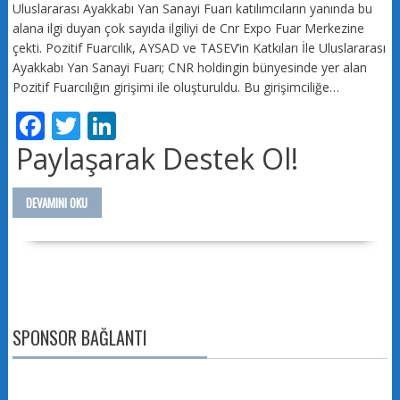
Uluslararası Ayakkabı Yan Sanayi Fuarı katılımcıların yanında bu
alana ilgi duyan çok sayıda ilgiliyi de Cnr Expo Fuar Merkezine
çekti. Pozitif Fuarcılık, AYSAD ve TASEV’in Katkıları İle Uluslararası
Ayakkabı Yan Sanayi Fuarı; CNR holdingin bünyesinde yer alan
Pozitif Fuarcılığın girişimi ile oluşturuldu. Bu girişimciliğe…
F
T
Li
ac
w
n
Paylaşarak Destek Ol!
e
itt
k
b
er
e
DEVAMINI OKU
o
dI
o
n
k
SPONSOR BAĞLANTI