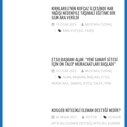
KIRKLARELI’NIN KOFÇAZ ILÇESINDE KAR
YAĞIŞI NEDENIYLE TAŞIMALI EĞITIME BIR
GÜN ARA VERILDI
13 OCAK 2025
MUSTAFA ÖZDINÇ
KAR
,
KOFÇAZ
,
YAĞIŞI
ETSO BAŞKANI ALAN: ’’YENI SANAYI SITESI
IÇIN ÖN TALEP MÜRACAATLARI BAŞLADI’’
13 OCAK 2025
MUSTAFA ÖZDINÇ
ALAN
,
BAŞKANI
,
BAŞLADI
,
ETSO
,
MÜRACAAT
,
SANAYI
,
SITESI
,
TALEP
,
YENI
KOSGEB NITELIKLI ELEMAN DESTEĞI NEDIR?
20 NISAN 2021
EDITOR
KOSGEB
NITELIKLI ELEMEN DESTEĞI
,
NITELIKLI ELEMEN