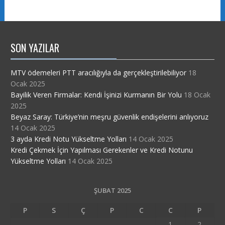
SON YAZILAR
MTV ödemeleri PTT aracılığıyla da gerçekleştirilebiliyor
18
Ocak 2025
Bayilik Veren Firmalar: Kendi İşinizi Kurmanın Bir Yolu
18 Ocak
2025
Beyaz Saray: Türkiye’nin meşru güvenlik endişelerini anlıyoruz
14 Ocak 2025
3 ayda Kredi Notu Yükseltme Yolları
14 Ocak 2025
Kredi Çekmek İçin Yapılması Gerekenler ve Kredi Notunu
Yükseltme Yolları
14 Ocak 2025
ŞUBAT 2025
P
S
Ç
P
C
C
P
1
2