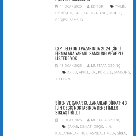
14 OCAK 2025
EDITOR
‘YALIN
,
DÖNÜŞÜM
,
FABRIKA
,
IMZALANDI
,
MODEL
,
PROJESI
,
SAMSUN
CEP TELEFONU PAZARINDA 2024 ÇIN’LI
FIRMALARA YARADI. SAMSUNG VE APPLE
LISTEDE YOK
13 OCAK 2025
MUSTAFA ÖZDINÇ
AKILLI
,
APPLE
,
IDC
,
KÜRESEL
,
SAMSUNG
,
TELEFON
SIREN VE ÇAKAR KULLANANLAR DIKKAT: 43
ILIN GEÇIŞ NOKTASINDA DENETIMLER
SIKLAŞTIRILDI
13 OCAK 2025
MUSTAFA ÖZDINÇ
ÇAKAR
,
DIKKAT
,
GEÇIŞ
,
ILIN
,
KULLANANLAR
,
NOKTASINDAETIMLER
,
SIREN
,