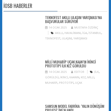
İOSB HABERLER
TEKNOFEST AKILLI ULAŞIM YARIŞMASI’NA
BAŞVURULAR SÜRÜYOR
14 OCAK 2025
MUSTAFA ÖZDINÇ
AKILLI
,
HAVALIMANI
,
İGA
,
İSTANBUL
,
TEKNOFEST
,
ULAŞIM
,
YARIŞMASI
MILLI MUHARIP UÇAK KAAN’IN IKINCI
PROTOTIPI ILK KEZ GÖRÜLDÜ
14 OCAK 2025
EDITOR
(İLK
,
GÖRÜLDÜ
,
IKINCI
,
KAANIN
,
KEZ
,
MILLI
,
MUHARIP
,
PROTOTIPI
,
UÇAK
SAMSUN MODEL FABRIKA: ‘YALIN DÖNÜŞÜM
PROJESI’ IMZALANDI