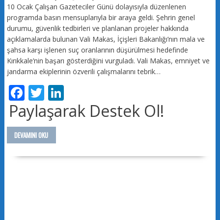
10 Ocak Çalışan Gazeteciler Günü dolayısıyla düzenlenen
programda basın mensuplarıyla bir araya geldi. Şehrin genel
durumu, güvenlik tedbirleri ve planlanan projeler hakkında
açıklamalarda bulunan Vali Makas, İçişleri Bakanlığı’nın mala ve
şahsa karşı işlenen suç oranlarının düşürülmesi hedefinde
Kırıkkale’nin başarı gösterdiğini vurguladı. Vali Makas, emniyet ve
jandarma ekiplerinin özverili çalışmalarını tebrik…
F
T
Li
ac
w
n
Paylaşarak Destek Ol!
e
itt
k
b
er
e
DEVAMINI OKU
o
dI
o
n
k