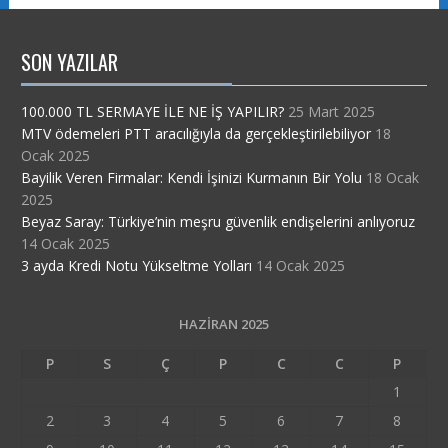
SON YAZILAR
100.000 TL SERMAYE İLE NE İŞ YAPILIR?
25 Mart 2025
MTV ödemeleri PTT aracılığıyla da gerçekleştirilebiliyor
18
Ocak 2025
Bayilik Veren Firmalar: Kendi İşinizi Kurmanın Bir Yolu
18 Ocak
2025
Beyaz Saray: Türkiye’nin meşru güvenlik endişelerini anlıyoruz
14 Ocak 2025
3 ayda Kredi Notu Yükseltme Yolları
14 Ocak 2025
HAZIRAN 2025
P
S
Ç
P
C
C
P
1
2
3
4
5
6
7
8