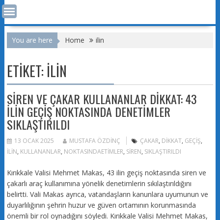
You are here
Home
ilin
ETIKET:
ILIN
SIREN VE ÇAKAR KULLANANLAR DIKKAT: 43
ILIN GEÇIŞ NOKTASINDA DENETIMLER
SIKLAŞTIRILDI
13 OCAK 2025
MUSTAFA ÖZDINÇ
ÇAKAR
,
DIKKAT
,
GEÇIŞ
,
ILIN
,
KULLANANLAR
,
NOKTASINDAETIMLER
,
SIREN
,
SIKLAŞTIRILDI
Kırıkkale Valisi Mehmet Makas, 43 ilin geçiş noktasında siren ve
çakarlı araç kullanımına yönelik denetimlerin sıkılaştırıldığını
belirtti. Vali Makas ayrıca, vatandaşların kanunlara uyumunun ve
duyarlılığının şehrin huzur ve güven ortamının korunmasında
önemli bir rol oynadığını söyledi. Kırıkkale Valisi Mehmet Makas,