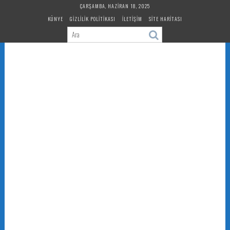
Skip
ÇARŞAMBA, HAZIRAN 18, 2025
to
KÜNYE
GIZLILIK POLITIKASI
İLETIŞIM
SITE HARITASI
content