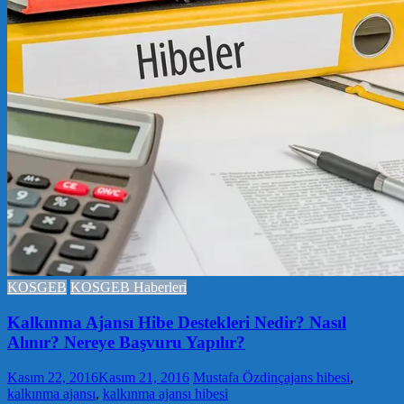
KOSGEB
KOSGEB Haberleri
Kalkınma Ajansı Hibe Destekleri Nedir? Nasıl
Alınır? Nereye Başvuru Yapılır?
Kasım 22, 2016
Kasım 21, 2016
Mustafa Özdinç
ajans hibesi
,
kalkınma ajansı
,
kalkınma ajansı hibesi