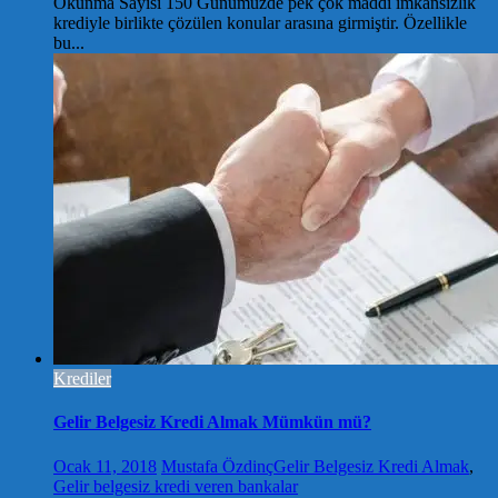
Okunma Sayısı 150 Günümüzde pek çok maddi imkansızlık
krediyle birlikte çözülen konular arasına girmiştir. Özellikle
bu...
Krediler
Gelir Belgesiz Kredi Almak Mümkün mü?
Ocak 11, 2018
Mustafa Özdinç
Gelir Belgesiz Kredi Almak
,
Gelir belgesiz kredi veren bankalar