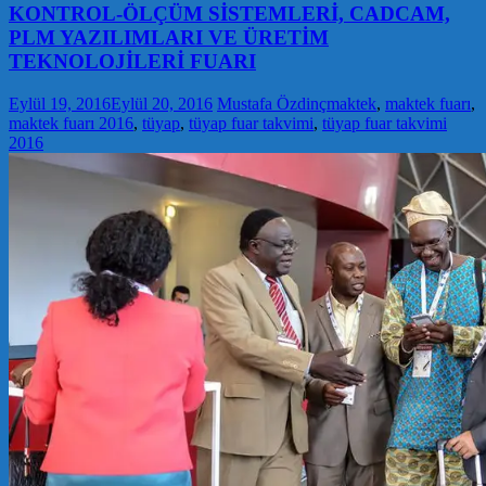
KONTROL-ÖLÇÜM SİSTEMLERİ, CADCAM,
PLM YAZILIMLARI VE ÜRETİM
TEKNOLOJİLERİ FUARI
Eylül 19, 2016
Eylül 20, 2016
Mustafa Özdinç
maktek
,
maktek fuarı
,
maktek fuarı 2016
,
tüyap
,
tüyap fuar takvimi
,
tüyap fuar takvimi
2016