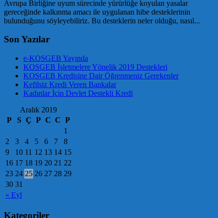
Avrupa Birliğine uyum sürecinde yürürlüğe koyulan yasalar
gereceğinde kalkınma amacı ile uygulanan hibe desteklerinin
bulunduğunu söyleyebiliriz. Bu desteklerin neler olduğu, nasıl...
Son Yazılar
e-KOSGEB Yayında
KOSGEB İşletmelere Yönelik 2019 Destekleri
KOSGEB Kredisine Dair Öğrenmeniz Gerekenler
Kefilsiz Kredi Veren Bankalar
Kadınlar İçin Devlet Destekli Kredi
Aralık 2019
P
S
Ç
P
C
C
P
1
2
3
4
5
6
7
8
9
10
11
12
13
14
15
16
17
18
19
20
21
22
23
24
25
26
27
28
29
30
31
« Eyl
Kategoriler