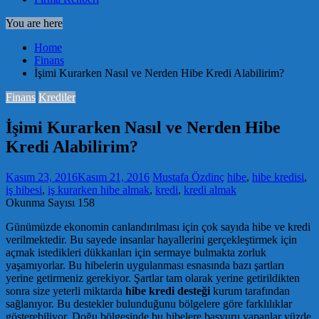
You are here
Home
Finans
İşimi Kurarken Nasıl ve Nerden Hibe Kredi Alabilirim?
Finans
Krediler
İşimi Kurarken Nasıl ve Nerden Hibe
Kredi Alabilirim?
Kasım 23, 2016
Kasım 21, 2016
Mustafa Özdinç
hibe
,
hibe kredisi
,
iş hibesi
,
iş kurarken hibe almak
,
kredi
,
kredi almak
Okunma Sayısı
158
Günümüzde ekonomin canlandırılması için çok sayıda hibe ve kredi
verilmektedir. Bu sayede insanlar hayallerini gerçekleştirmek için
açmak istedikleri dükkanları için sermaye bulmakta zorluk
yaşamıyorlar. Bu hibelerin uygulanması esnasında bazı şartları
yerine getirmeniz gerekiyor. Şartlar tam olarak yerine getirildikten
sonra size yeterli miktarda
hibe kredi desteği
kurum tarafından
sağlanıyor. Bu destekler bulunduğunu bölgelere göre farklılıklar
gösterebiliyor. Doğu bölgesinde bu hibelere başvuru yapanlar yüzde