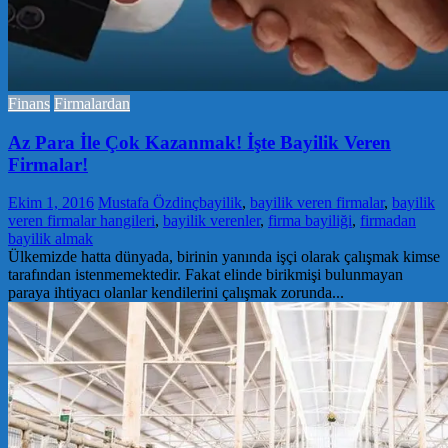
Finans
Firmalardan
Az Para İle Çok Kazanmak! İşte Bayilik Veren
Firmalar!
Ekim 1, 2016
Mustafa Özdinç
bayilik
,
bayilik veren firmalar
,
bayilik
veren firmalar hangileri
,
bayilik verenler
,
firma bayiliği
,
firmadan
bayilik almak
Ülkemizde hatta dünyada, birinin yanında işçi olarak çalışmak kimse
tarafından istenmemektedir. Fakat elinde birikmişi bulunmayan
paraya ihtiyacı olanlar kendilerini çalışmak zorunda...