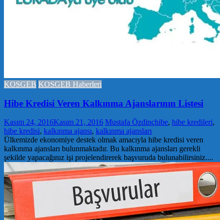
KOSGEB
KOSGEB Haberleri
Hibe Kredisi Veren Kalkınma Ajanslarının Listesi
Kasım 24, 2016
Kasım 21, 2016
Mustafa Özdinç
hibe
,
hibe kredileri
,
hibe kredisi
,
kalkınma ajansı
,
kalkınma ajansları
Ülkemizde ekonomiye destek olmak amacıyla hibe kredisi veren
kalkınma ajansları bulunmaktadır. Bu kalkınma ajansları gerekli
şekilde yapacağınız işi projelendirerek başvuruda bulunabilirsiniz....