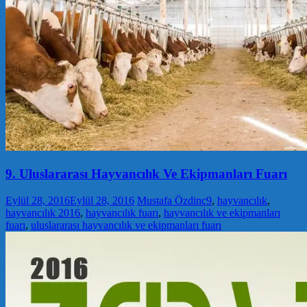
9. Uluslararası Hayvancılık Ve Ekipmanları Fuarı
Eylül 28, 2016
Eylül 28, 2016
Mustafa Özdinç
9
,
hayvancılık
,
hayvancılık 2016
,
hayvancılık fuarı
,
hayvancılık ve ekipmanları
fuarı
,
uluslararası hayvancılık ve ekipmanları fuarı