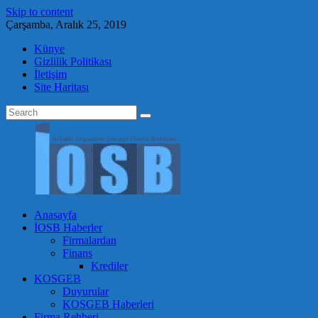
Skip to content
Çarşamba, Aralık 25, 2019
Künye
Gizlilik Politikası
İletişim
Site Haritası
Anasayfa
İOSB Haberler
Firmalardan
Finans
Krediler
KOSGEB
Duyurular
KOSGEB Haberleri
Firma Rehberi