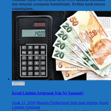
dair detayları yazımızda bulabilirsiniz. Kefilsiz kredi isteyen
vatandaşların...
Krediler
Kredi Limitini Arttırmak İçin Ne Yapmalı?
Ocak 12, 2018
Mustafa Özdinç
kredi limit nasıl arttırılır
,
Kredi
Limitini Arttırmak