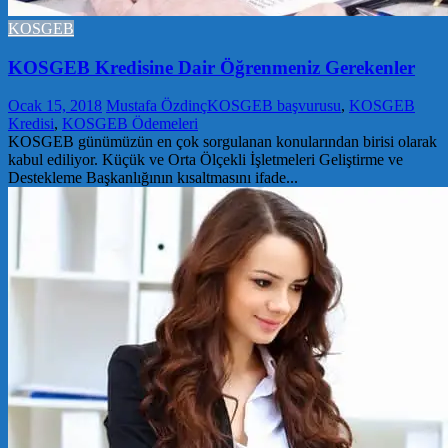
KOSGEB
KOSGEB Kredisine Dair Öğrenmeniz Gerekenler
Ocak 15, 2018
Mustafa Özdinç
KOSGEB başvurusu
,
KOSGEB
Kredisi
,
KOSGEB Ödemeleri
KOSGEB günümüzün en çok sorgulanan konularından birisi olarak
kabul ediliyor. Küçük ve Orta Ölçekli İşletmeleri Geliştirme ve
Destekleme Başkanlığının kısaltmasını ifade...