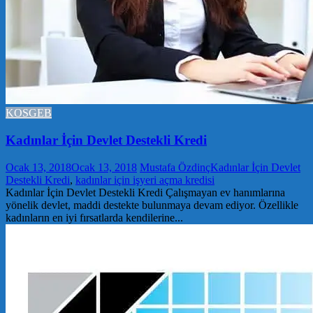
KOSGEB
Kadınlar İçin Devlet Destekli Kredi
Ocak 13, 2018
Ocak 13, 2018
Mustafa Özdinç
Kadınlar İçin Devlet
Destekli Kredi
,
kadınlar için işyeri açma kredisi
Kadınlar İçin Devlet Destekli Kredi Çalışmayan ev hanımlarına
yönelik devlet, maddi destekte bulunmaya devam ediyor. Özellikle
kadınların en iyi fırsatlarda kendilerine...