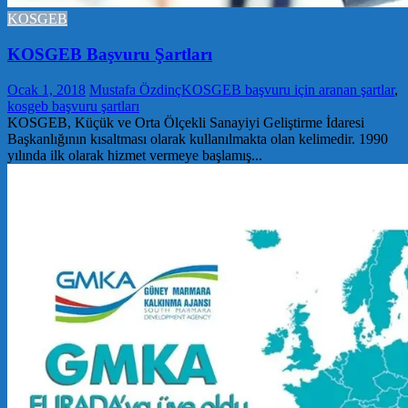
KOSGEB
KOSGEB Başvuru Şartları
Ocak 1, 2018
Mustafa Özdinç
KOSGEB başvuru için aranan şartlar
,
kosgeb başvuru şartları
KOSGEB, Küçük ve Orta Ölçekli Sanayiyi Geliştirme İdaresi
Başkanlığının kısaltması olarak kullanılmakta olan kelimedir. 1990
yılında ilk olarak hizmet vermeye başlamış...