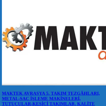
MAKTEK AVRASYA 5. TAKIM TEZGÂHLARI,
METAL-SAC İŞLEME MAKİNELERİ,
TUTUCULAR-KESİCİ TAKIMLAR, KALİTE