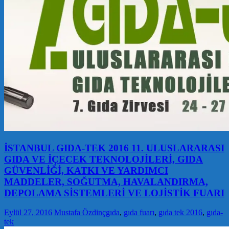
İSTANBUL GIDA-TEK 2016 11. ULUSLARARASI
GIDA VE İÇECEK TEKNOLOJİLERİ, GIDA
GÜVENLİĞİ, KATKI VE YARDIMCI
MADDELER, SOĞUTMA, HAVALANDIRMA,
DEPOLAMA SİSTEMLERİ VE LOJİSTİK FUARI
Eylül 27, 2016
Mustafa Özdinç
gıda
,
gıda fuarı
,
gıda tek 2016
,
gıda-
tek