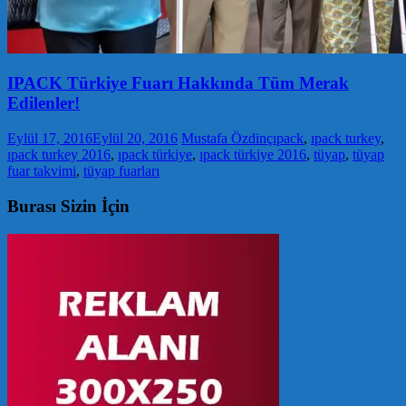
IPACK Türkiye Fuarı Hakkında Tüm Merak
Edilenler!
Eylül 17, 2016
Eylül 20, 2016
Mustafa Özdinç
ıpack
,
ıpack turkey
,
ıpack turkey 2016
,
ıpack türkiye
,
ıpack türkiye 2016
,
tüyap
,
tüyap
fuar takvimi
,
tüyap fuarları
Burası Sizin İçin