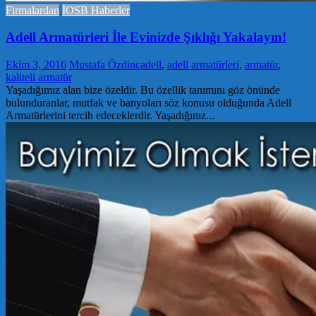
Firmalardan
İOSB Haberler
Adell Armatürleri İle Evinizde Şıklığı Yakalayın!
Ekim 3, 2016
Mustafa Özdinç
adell
,
adell armatürleri
,
armatür
,
kaliteli armatür
Yaşadığımız alan bize özeldir. Bu özellik tanımını göz önünde
bulunduranlar, mutfak ve banyoları söz konusu olduğunda Adell
Armatürlerini tercih edeceklerdir. Yaşadığınız...